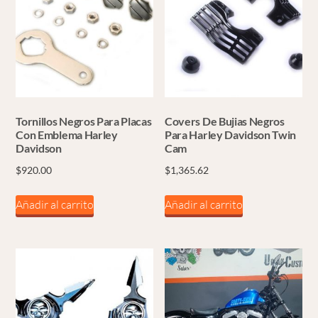
Tornillos Negros Para Placas
Covers De Bujias Negros
Con Emblema Harley
Para Harley Davidson Twin
Davidson
Cam
$
920.00
$
1,365.62
Añadir al carrito
Añadir al carrito