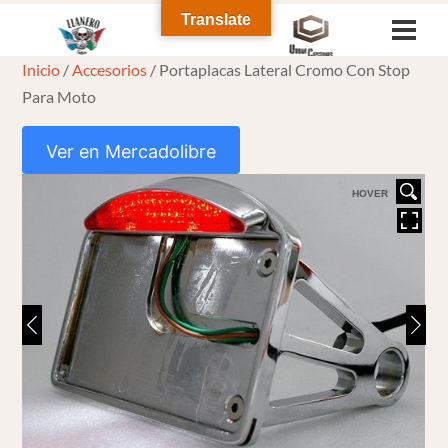
Skip
Translate
Men
to
Inicio
/
Accesorios
/ Portaplacas Lateral Cromo Con Stop
content
Para Moto
Ver en Mercadolibre
HOVER