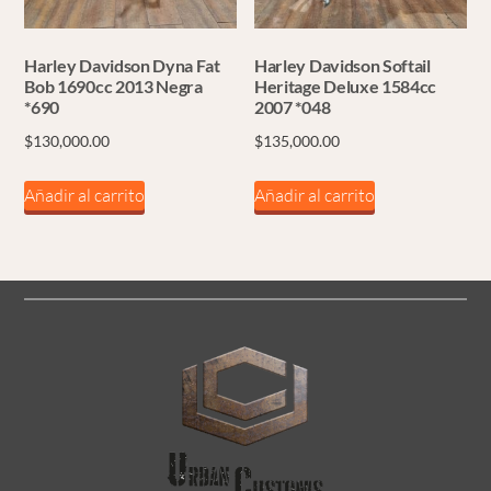
Harley Davidson Dyna Fat
Harley Davidson Softail
Bob 1690cc 2013 Negra
Heritage Deluxe 1584cc
*690
2007 *048
$
130,000.00
$
135,000.00
Añadir al carrito
Añadir al carrito