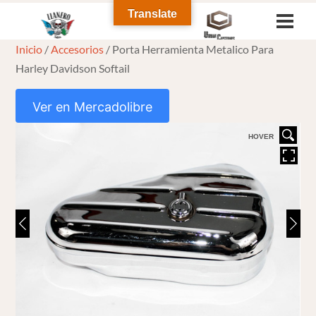
Skip
Translate
Men
to
Inicio
/
Accesorios
/ Porta Herramienta Metalico Para
content
Harley Davidson Softail
Ver en Mercadolibre
HOVER