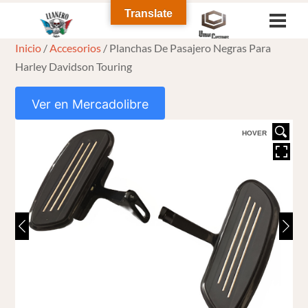
Skip
Translate
Men
to
Inicio
/
Accesorios
/ Planchas De Pasajero Negras Para
content
Harley Davidson Touring
Ver en Mercadolibre
HOVER