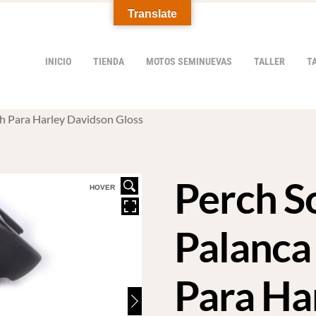
Translate
INICIO
TIENDA
MOTOS SEMINUEVAS
TALLER
T
ch Para Harley Davidson Gloss
Perch S
HOVER
Palanca
Para Ha