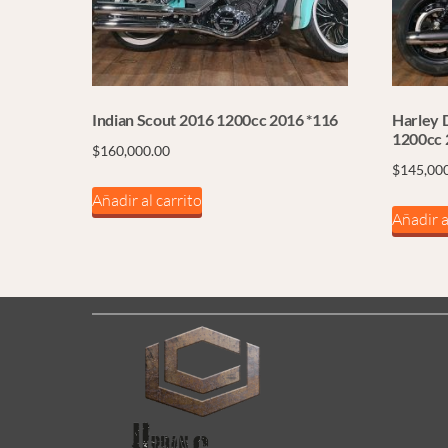
Indian Scout 2016 1200cc 2016 *116
Harley 
1200cc 
$
160,000.00
$
145,00
Añadir al carrito
Añadir a