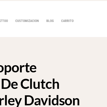
ATTOO
CUSTOMIZACION
BLOG
CARRITO
oporte
HOVER
 De Clutch
rley Davidson