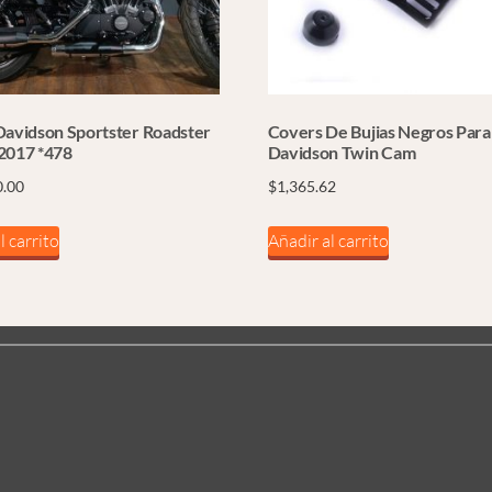
Davidson Sportster Roadster
Covers De Bujias Negros Para
2017 *478
Davidson Twin Cam
0.00
$
1,365.62
l carrito
Añadir al carrito