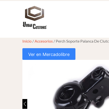
Skip
to
content
Inicio
/
Accesorios
/ Perch Soporte Palanca De Clut
Ver en Mercadolibre
HOVER