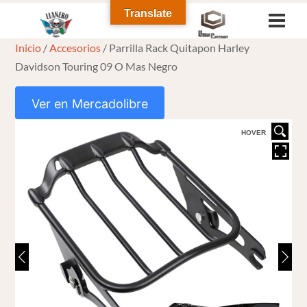
Skip
Translate
Men
to
Inicio
/
Accesorios
/ Parrilla Rack Quitapon Harley
content
Davidson Touring 09 O Mas Negro
Ver en Mercadolibre
HOVER