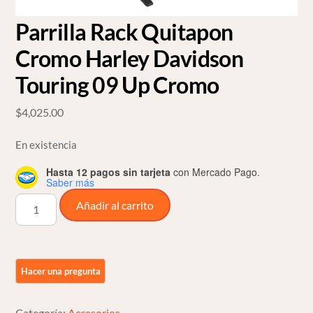
Parrilla Rack Quitapon
Cromo Harley Davidson
Touring 09 Up Cromo
$
4,025.00
En existencia
Hasta 12 pagos sin tarjeta
con Mercado Pago.
Saber más
Parrilla
Añadir al carrito
Rack
Quitapon
Cromo
Harley
Davidson
Touring
Categoría:
Accesorios