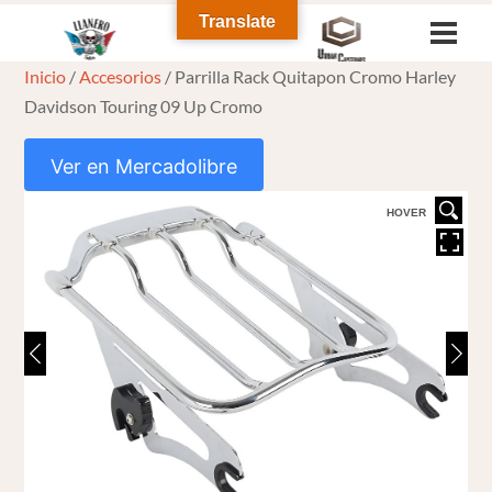
Skip
Translate
Men
to
Inicio
/
Accesorios
/ Parrilla Rack Quitapon Cromo Harley
content
Davidson Touring 09 Up Cromo
Ver en Mercadolibre
HOVER