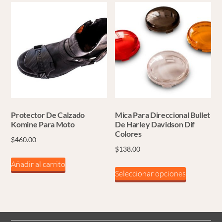
Protector De Calzado
Mica Para Direccional Bullet
Komine Para Moto
De Harley Davidson Dif
Colores
$
460.00
$
138.00
Añadir al carrito
Este
Seleccionar opciones
producto
tiene
múltiples
variantes.