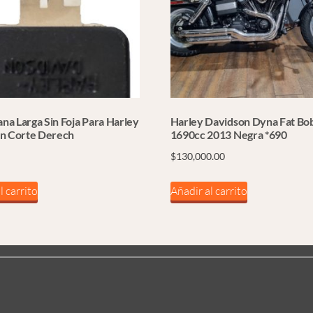
ana Larga Sin Foja Para Harley
Harley Davidson Dyna Fat Bo
n Corte Derech
1690cc 2013 Negra *690
$
130,000.00
l carrito
Añadir al carrito