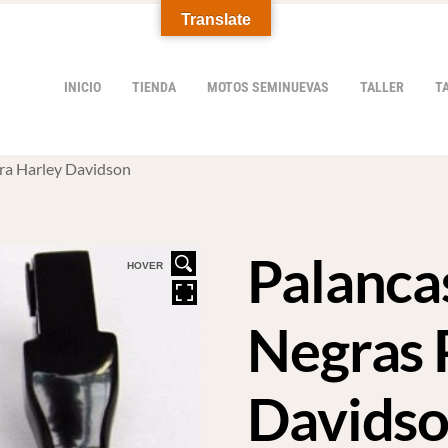
Translate
INICIO
TIENDA
MOTOS SEMINUEVAS
TALLER
T
ara Harley Davidson
Palancas
HOVER
Negras 
Davids