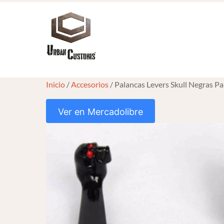
Skip
to
content
Inicio
/
Accesorios
/ Palancas Levers Skull Negras P
Ver en Mercadolibre
HOVER