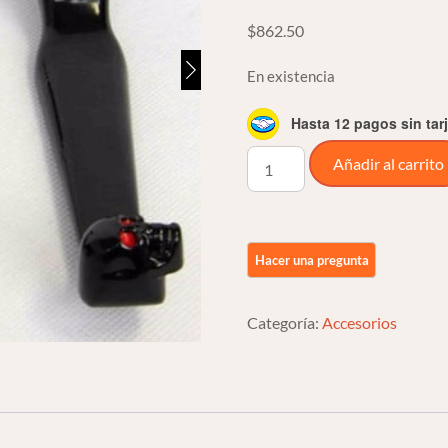
$
862.50
En existencia
Hasta 12 pagos sin tar
Palancas
Añadir al carrito
Levers
Skull
Negras
Para
Harley
Davidson
Categoría:
Accesorios
cantidad