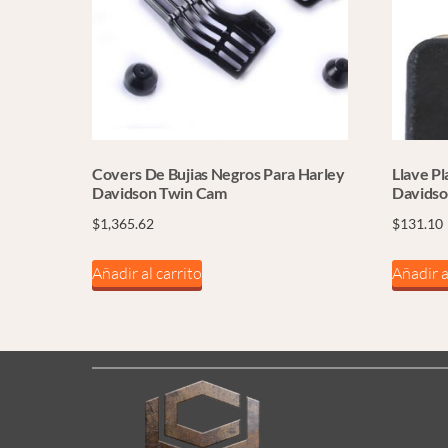
Covers De Bujias Negros Para Harley
Llave Pl
Davidson Twin Cam
Davidso
$
1,365.62
$
131.10
Añadir al carrito
Añadir a