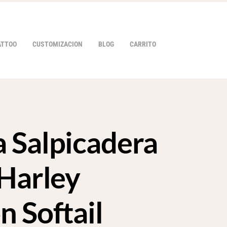
ATTOO
CUSTOMIZACION
BLOG
CARRITO
 Salpicadera
HOVER
 Harley
n Softail