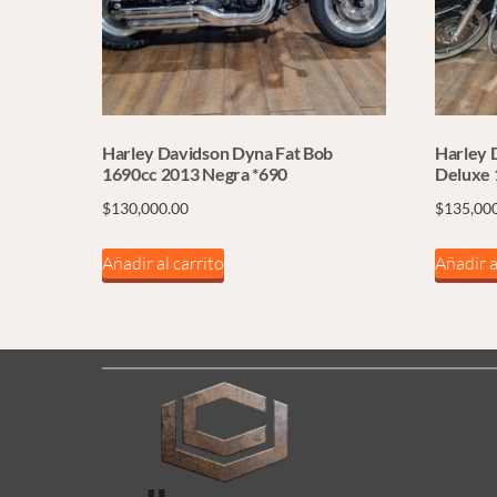
Harley Davidson Dyna Fat Bob
Harley D
1690cc 2013 Negra *690
Deluxe 
$
130,000.00
$
135,00
Añadir al carrito
Añadir a