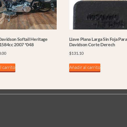
avidson Softail Heritage
Llave Plana Larga Sin Foja Par
1584cc 2007 *048
Davidson Corte Derech
0.00
$
131.10
l carrito
Añadir al carrito