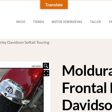
Translate
INICIO
TIENDA
MOTOS SEMINUEVAS
TALLER
T
rley Davidson Softail Touring
Moldura
HOVER
Frontal
Davidso