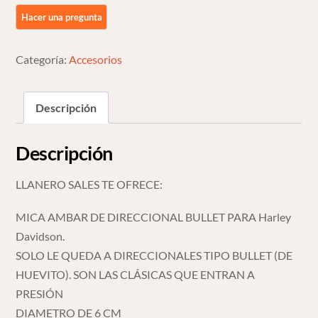
Bullet
De
Harley
Davidson
Categoría:
Accesorios
Ambar
Izquierdo/derecho
Descripción
Naranja
Oscuro
Descripción
cantidad
LLANERO SALES TE OFRECE:
MICA AMBAR DE DIRECCIONAL BULLET PARA Harley
Davidson.
SOLO LE QUEDA A DIRECCIONALES TIPO BULLET (DE
HUEVITO). SON LAS CLÁSICAS QUE ENTRAN A
PRESIÓN
DIAMETRO DE 6 CM