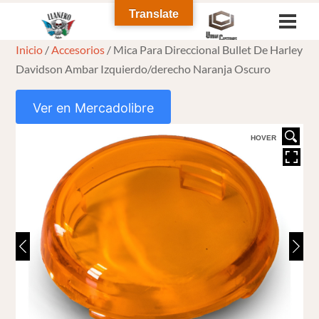
Skip
Translate
Men
to
Inicio
/
Accesorios
/ Mica Para Direccional Bullet De Harley
content
Davidson Ambar Izquierdo/derecho Naranja Oscuro
Ver en Mercadolibre
HOVER