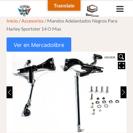
Skip
Translate
Men
to
Inicio
/
Accesorios
/ Mandos Adelantados Negros Para
content
Harley Sportster 14 O Mas
Ver en Mercadolibre
HOVER