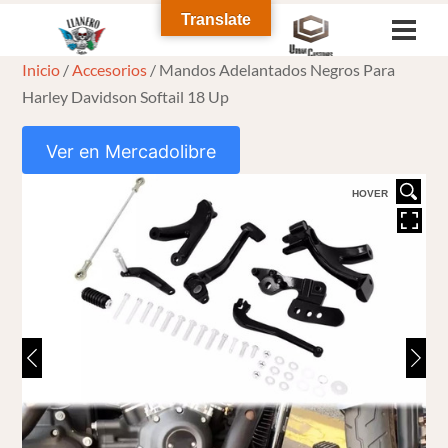
Skip
Translate
Men
to
Inicio
/
Accesorios
/ Mandos Adelantados Negros Para
content
Harley Davidson Softail 18 Up
Ver en Mercadolibre
HOVER