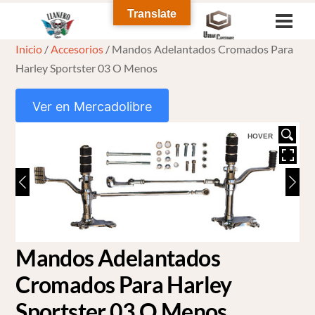
Skip
Translate
Men
to
Inicio
/
Accesorios
/ Mandos Adelantados Cromados Para
content
Harley Sportster 03 O Menos
Ver en Mercadolibre
HOVER
Mandos Adelantados
Cromados Para Harley
Sportster 03 O Menos