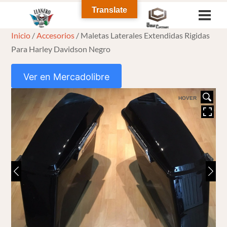
Skip
Translate
Men
to
Inicio
/
Accesorios
/ Maletas Laterales Extendidas Rigidas
content
Para Harley Davidson Negro
Ver en Mercadolibre
HOVER