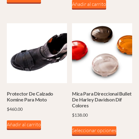
Añadir al carrito
Protector De Calzado
Mica Para Direccional Bullet
Komine Para Moto
De Harley Davidson Dif
Colores
$
460.00
$
138.00
Añadir al carrito
Este
Seleccionar opciones
producto