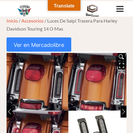
Skip
Translate
Men
to
Inicio
/
Accesorios
/ Luces De Salpi Trasera Para Harley
content
Davidson Touring 14 O Mas
Ver en Mercadolibre
HOVER