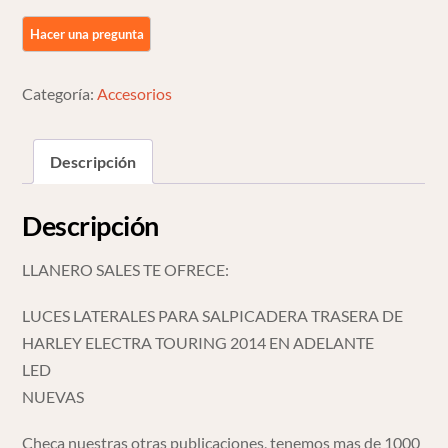
Trasera
Para
Harley
Categoría:
Accesorios
Davidson
Touring
14
Descripción
O
Mas
Descripción
cantidad
LLANERO SALES TE OFRECE:
LUCES LATERALES PARA SALPICADERA TRASERA DE
HARLEY ELECTRA TOURING 2014 EN ADELANTE
LED
NUEVAS
Checa nuestras otras publicaciones, tenemos mas de 1000