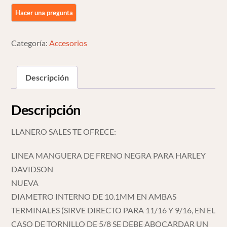
Freno
Negra
Para
Harley
Categoría:
Accesorios
Davidson
1.00
Descripción
Mt
cantidad
Descripción
LLANERO SALES TE OFRECE:
LINEA MANGUERA DE FRENO NEGRA PARA HARLEY
DAVIDSON
NUEVA
DIAMETRO INTERNO DE 10.1MM EN AMBAS
TERMINALES (SIRVE DIRECTO PARA 11/16 Y 9/16, EN EL
CASO DE TORNILLO DE 5/8 SE DEBE ABOCARDAR UN