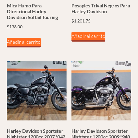
Mica Humo Para
Posapies Trival Negros Para
Direccional Harley
Harley Davidson
Davidson Softail Touring
$
1,201.75
$
138.00
Añadir al carrito
Añadir al carrito
Harley Davidson Sportster
Harley Davidson Sportster
Nightster 1200cc 2007 *042
Nightster 1200cc 2009 *948