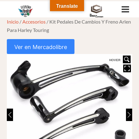
Skip
Translate
Men
to
Inicio
/
Accesorios
/ Kit Pedales De Cambios Y Freno Arlen
content
Para Harley Touring
Ver en Mercadolibre
HOVER