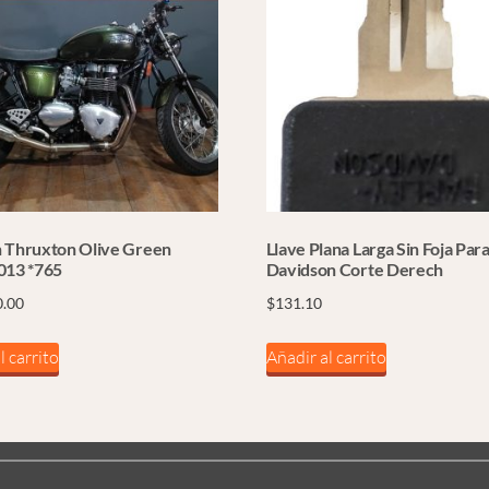
 Thruxton Olive Green
Llave Plana Larga Sin Foja Par
013 *765
Davidson Corte Derech
0.00
$
131.10
l carrito
Añadir al carrito