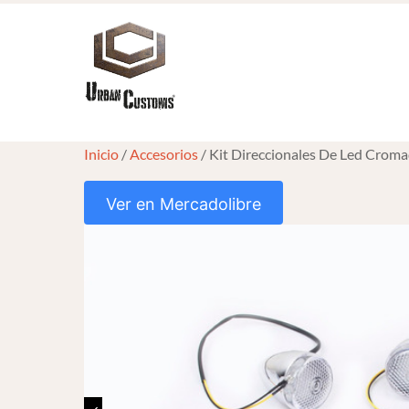
Skip
to
content
Inicio
/
Accesorios
/ Kit Direccionales De Led Crom
Ver en Mercadolibre
HOVER