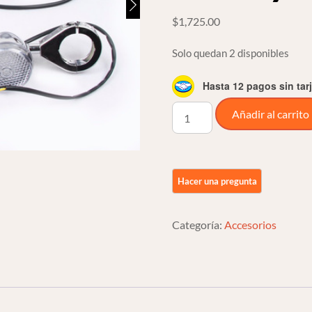
$
1,725.00
Solo quedan 2 disponibles
Hasta 12 pagos sin tar
Kit
Añadir al carrito
Direccionales
De
Led
Cromadas
Para
Harley
Categoría:
Accesorios
Davidson
cantidad