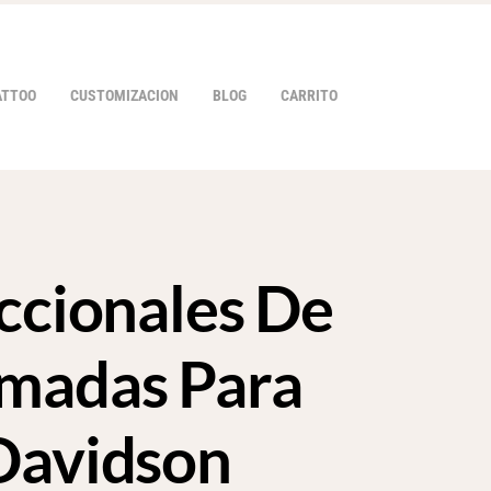
ATTOO
CUSTOMIZACION
BLOG
CARRITO
eccionales De
HOVER
madas Para
Davidson