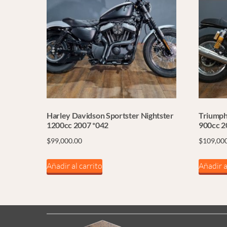
Harley Davidson Sportster Nightster
Triumph
1200cc 2007 *042
900cc 2
$
99,000.00
$
109,00
Añadir al carrito
Añadir a