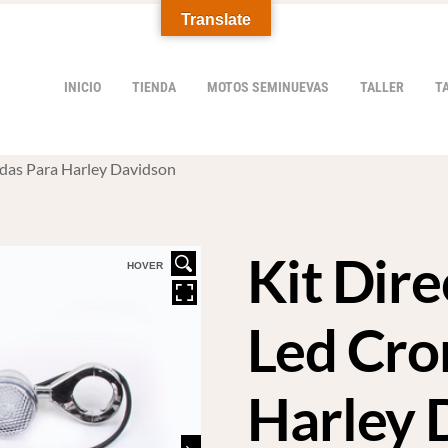
Translate
INICIO
TIENDA
MOTOS SEMINUEVAS
TALLER
T
adas Para Harley Davidson
Kit Dir
HOVER
Led Cro
Harley 