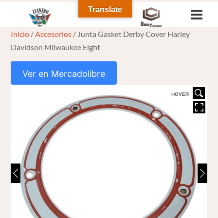
Skip
Translate
Men
to
Inicio
/
Accesorios
/ Junta Gasket Derby Cover Harley
content
Davidson Milwaukee Eight
Ver en Mercadolibre
HOVER