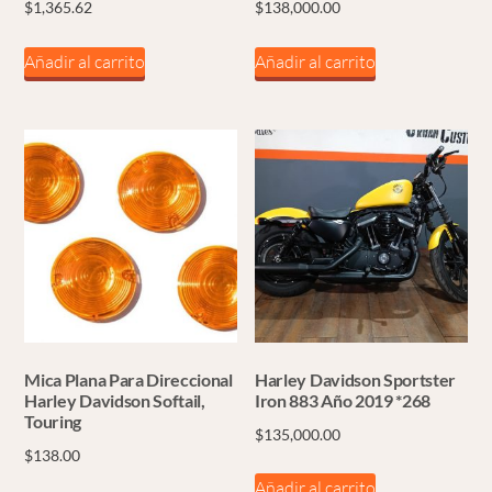
$
1,365.62
$
138,000.00
Añadir al carrito
Añadir al carrito
Mica Plana Para Direccional
Harley Davidson Sportster
Harley Davidson Softail,
Iron 883 Año 2019 *268
Touring
$
135,000.00
$
138.00
Añadir al carrito