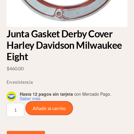
Junta Gasket Derby Cover
Harley Davidson Milwaukee
Eight
$
460.00
En existencia
Hasta 12 pagos sin tarjeta
con Mercado Pago.
Saber más
Junta
Añadir al carrito
Gasket
Derby
Cover