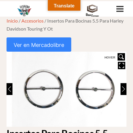
Skip
Translate
Men
to
Inicio
/
Accesorios
/ Insertos Para Bocinas 5.5 Para Harley
content
Davidson Touring Y Ot
Ver en Mercadolibre
HOVER