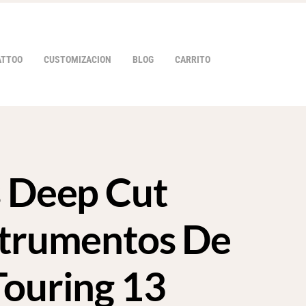
ATTOO
CUSTOMIZACION
BLOG
CARRITO
s Deep Cut
HOVER
strumentos De
Touring 13