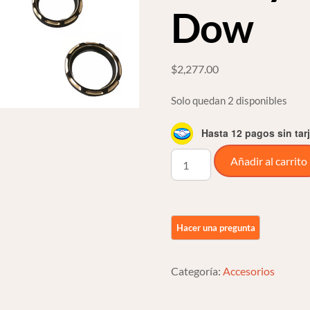
Dow
$
2,277.00
Solo quedan 2 disponibles
Hasta 12 pagos sin tar
Insertos
Añadir al carrito
Deep
Cut
Para
Instrumentos
De
Harley
Categoría:
Accesorios
Touring
13