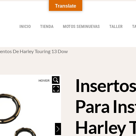
Translate
INICIO
TIENDA
MOTOS SEMINUEVAS
TALLER
T
mentos De Harley Touring 13 Dow
Inserto
HOVER
Para In
Harley 