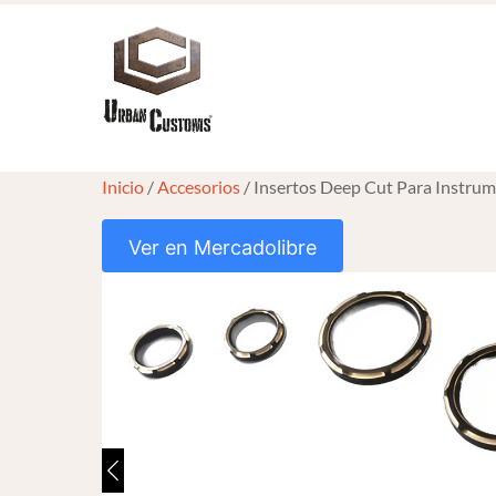
Skip
to
content
Inicio
/
Accesorios
/ Insertos Deep Cut Para Instru
Ver en Mercadolibre
HOVER