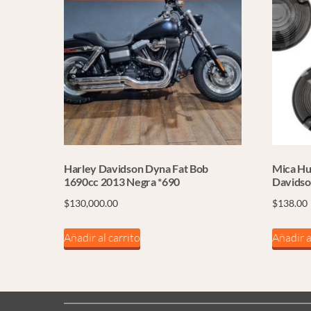
Harley Davidson Dyna Fat Bob
Mica Hu
1690cc 2013 Negra *690
Davidson
$
130,000.00
$
138.00
Añadir al carrito
Añadir a