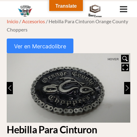
Skip
Translate
Men
to
Inicio
/
Accesorios
/ Hebilla Para Cinturon Orange County
content
Choppers
Ver en Mercadolibre
HOVER
Hebilla Para Cinturon