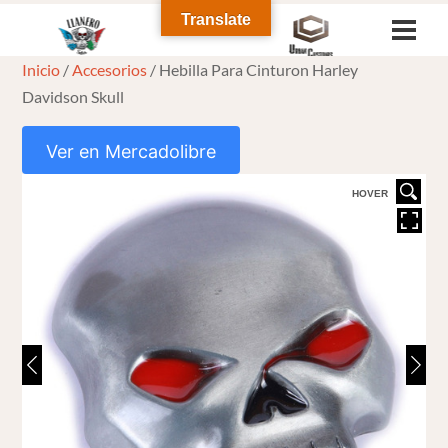
Skip
Translate
Men
to
Inicio
/
Accesorios
/ Hebilla Para Cinturon Harley
content
Davidson Skull
Ver en Mercadolibre
HOVER