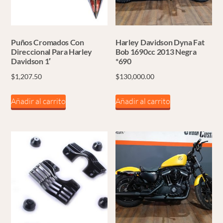
Puños Cromados Con
Harley Davidson Dyna Fat
Direccional Para Harley
Bob 1690cc 2013 Negra
Davidson 1′
*690
$
1,207.50
$
130,000.00
Añadir al carrito
Añadir al carrito