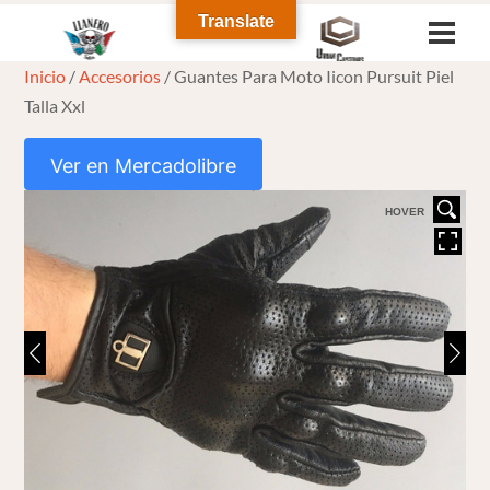
Skip
Translate
Men
to
Inicio
/
Accesorios
/ Guantes Para Moto Iicon Pursuit Piel
content
Talla Xxl
Ver en Mercadolibre
HOVER