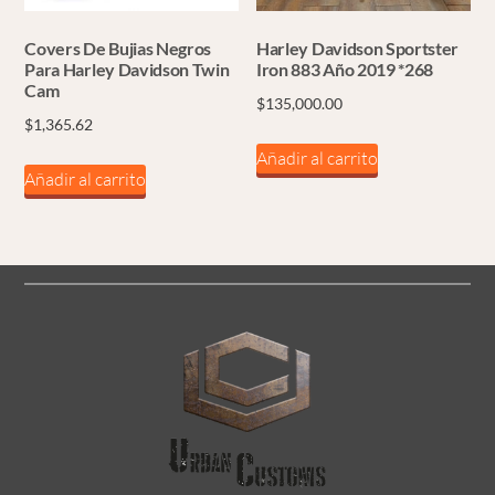
Covers De Bujias Negros
Harley Davidson Sportster
Para Harley Davidson Twin
Iron 883 Año 2019 *268
Cam
$
135,000.00
$
1,365.62
Añadir al carrito
Añadir al carrito