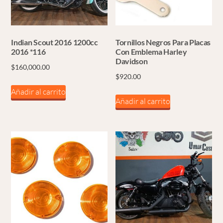
Indian Scout 2016 1200cc
Tornillos Negros Para Placas
2016 *116
Con Emblema Harley
Davidson
$
160,000.00
$
920.00
Añadir al carrito
Añadir al carrito