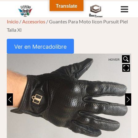
Skip
Translate
Men
to
Inicio
/
Accesorios
/ Guantes Para Moto Iicon Pursuit Piel
content
Talla Xl
Ver en Mercadolibre
HOVER