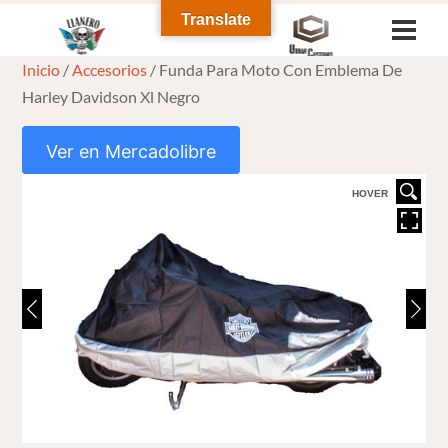
Skip
Translate
Men
to
Inicio
/
Accesorios
/ Funda Para Moto Con Emblema De
content
Harley Davidson Xl Negro
Ver en Mercadolibre
HOVER