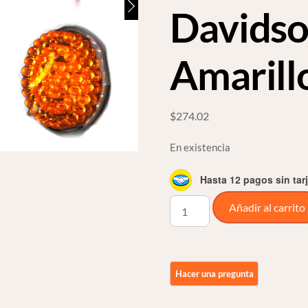
Davidso
Amarill
$
274.02
En existencia
Hasta 12 pagos sin tar
Foco
Añadir al carrito
Led
Para
Direccionales
1
Polo