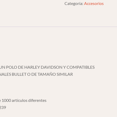
Ambar
Categoría:
Accesorios
De
Harley
Davidson
1
Polo
Amarillo
cantidad
 UN POLO DE HARLEY DAVIDSON Y COMPATIBLES
NALES BULLET O DE TAMAÑO SIMILAR
 1000 artículos diferentes
6239