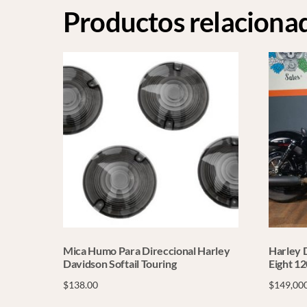
Productos relaciona
Mica Humo Para Direccional Harley
Harley 
Davidson Softail Touring
Eight 1
$
138.00
$
149,00