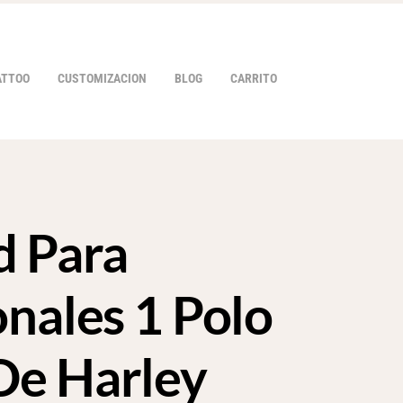
ATTOO
CUSTOMIZACION
BLOG
CARRITO
d Para
HOVER
onales 1 Polo
De Harley