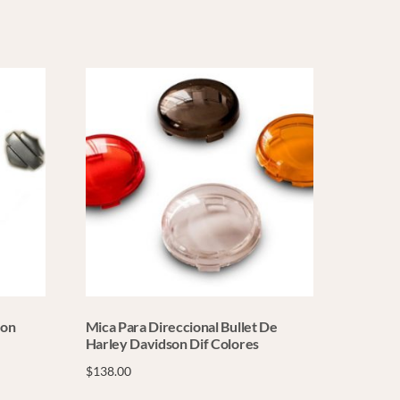
Con
Mica Para Direccional Bullet De
Harley Davidson Dif Colores
$
138.00