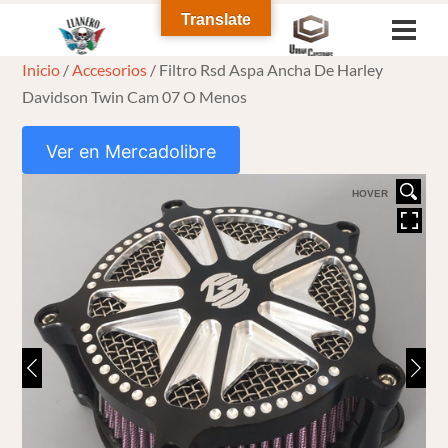
Skip
Translate
Men
to
Inicio
/
Accesorios
/ Filtro Rsd Aspa Ancha De Harley
content
Davidson Twin Cam 07 O Menos
Ver en Mercadolibre
HOVER