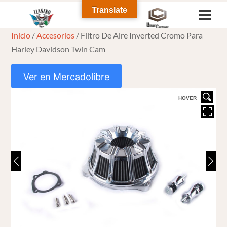
Skip
Translate
Men
to
Inicio
/
Accesorios
/ Filtro De Aire Inverted Cromo Para
content
Harley Davidson Twin Cam
Ver en Mercadolibre
HOVER