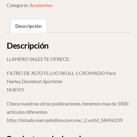
Harley
Categoría:
Accesorios
Davidson
Sportster
Descripción
cantidad
Descripción
LLANERO SALES TE OFRECE:
FILTRO DE ALTO FLUJO SKULL 1 CROMADO Para
Harley Davidson Sportster
NUEVO
Checa nuestras otras publicaciones, tenemos mas de 1000
artículos diferentes
http://listado.mercadolibre.com.mx/_CustId_58496239