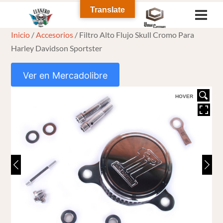
Skip
Translate
Men
to
Inicio
/
Accesorios
/ Filtro Alto Flujo Skull Cromo Para
content
Harley Davidson Sportster
Ver en Mercadolibre
HOVER