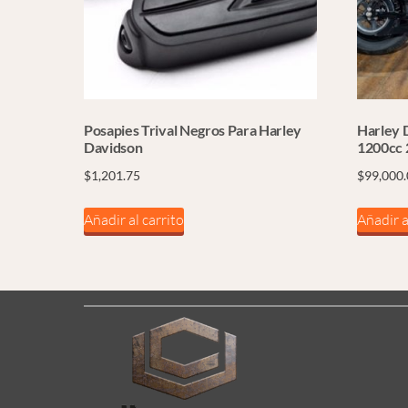
Posapies Trival Negros Para Harley
Harley 
Davidson
1200cc 
$
1,201.75
$
99,000
Añadir al carrito
Añadir a