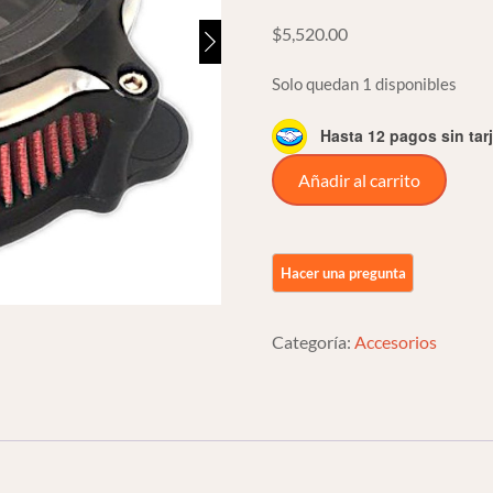
$
5,520.00
Solo quedan 1 disponibles
Hasta 12 pagos sin tar
Filtro
Añadir al carrito
Aire
Clarity
Para
Harley
Davidson
Categoría:
Accesorios
Twin
Cam
07
O
Menos