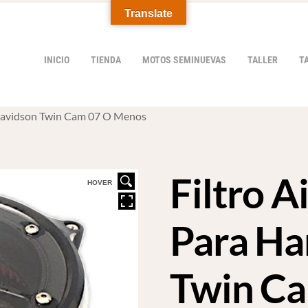
Translate
INICIO
TIENDA
MOTOS SEMINUEVAS
TALLER
T
y Davidson Twin Cam 07 O Menos
Filtro A
HOVER
Para Ha
Twin C