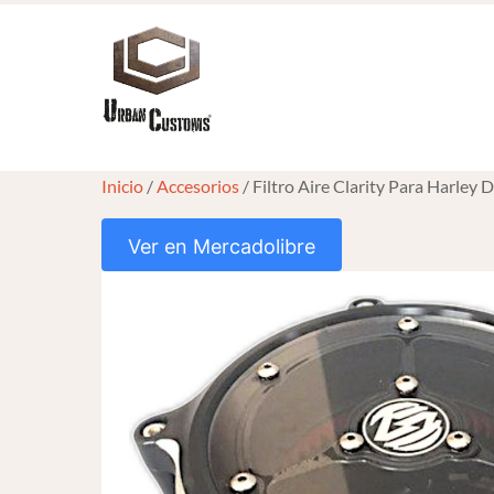
Skip
to
content
Inicio
/
Accesorios
/ Filtro Aire Clarity Para Harle
Ver en Mercadolibre
HOVER