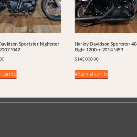
Davidson Sportster Nightster
Harley Davidson Sportster 48
2007 *042
Eight 1200cc 2014 *453
.00
$
145,000.00
l carrito
Añadir al carrito