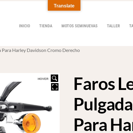
Translate
INICIO
TIENDA
MOTOS SEMINUEVAS
TALLER
T
aja Para Harley Davidson Cromo Derecho
Faros Le
HOVER
Pulgada
Para Ha