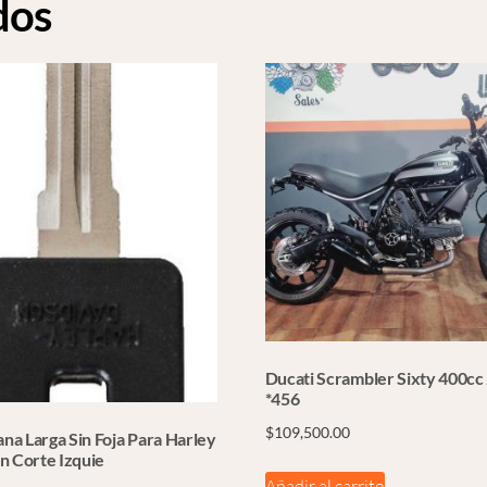
dos
Ducati Scrambler Sixty 400cc
*456
$
109,500.00
ana Larga Sin Foja Para Harley
n Corte Izquie
Añadir al carrito