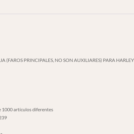
Cromo
Derecho
cantidad
AJA (FAROS PRINCIPALES, NO SON AUXILIARES) PARA HARL
 1000 artículos diferentes
6239