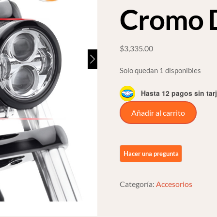
Cromo 
$
3,335.00
Solo quedan 1 disponibles
Hasta 12 pagos sin tar
Faros
Añadir al carrito
Led
4.5
Pulgadas
Alta
Baja
Categoría:
Accesorios
Para
Harley
Davidson