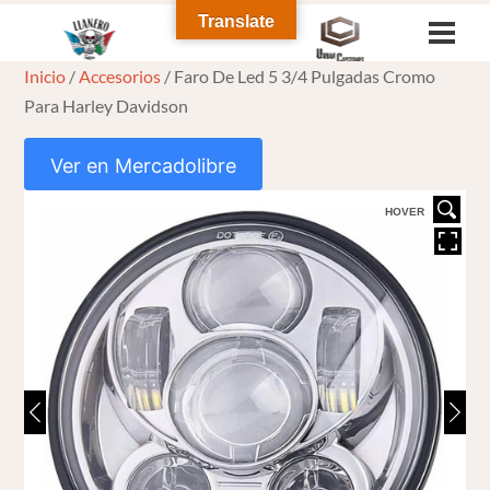
Skip
Translate
Men
to
Inicio
/
Accesorios
/ Faro De Led 5 3/4 Pulgadas Cromo
content
Para Harley Davidson
Ver en Mercadolibre
HOVER