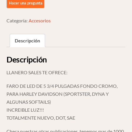
3/4
Pulgadas
Cromo
Categoría:
Accesorios
Para
Harley
Descripción
Davidson
cantidad
Descripción
LLANERO SALES TE OFRECE:
FARO DE LED DE 5 3/4 PULGADAS FONDO CROMO,
PARA HARLEY DAVIDSON (SPORTSTER, DYNA Y
ALGUNAS SOFTAILS)
INCREIBLE LUZ!!!
TOTALMENTE NUEVO, DOT, SAE
Checa nuestras otras publicaciones, tenemos mas de 1000