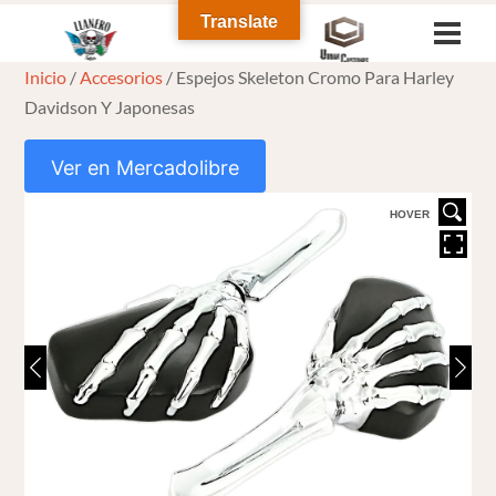
Skip
Translate
Men
to
Inicio
/
Accesorios
/ Espejos Skeleton Cromo Para Harley
content
Davidson Y Japonesas
Ver en Mercadolibre
HOVER