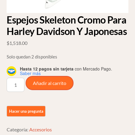
Espejos Skeleton Cromo Para
Harley Davidson Y Japonesas
$
1,518.00
Solo quedan 2 disponibles
Hasta 12 pagos sin tarjeta
con Mercado Pago.
Saber más
Espejos
Añadir al carrito
Skeleton
Cromo
Para
Harley
Davidson
Y
Categoría:
Accesorios