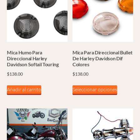
Mica Humo Para
Mica Para Direccional Bullet
Direccional Harley
De Harley Davidson Dif
Davidson Softail Touring
Colores
$
138.00
$
138.00
Este
Añadir al carrito
Seleccionar opciones
producto
tiene
múltiples
variantes.
Las
opciones