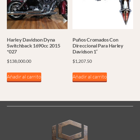
se
pueden
elegir
en
la
Harley Davidson Dyna
Puños Cromados Con
página
Switchback 1690cc 2015
Direccional Para Harley
*027
Davidson 1′
de
$
138,000.00
$
1,207.50
producto
Añadir al carrito
Añadir al carrito