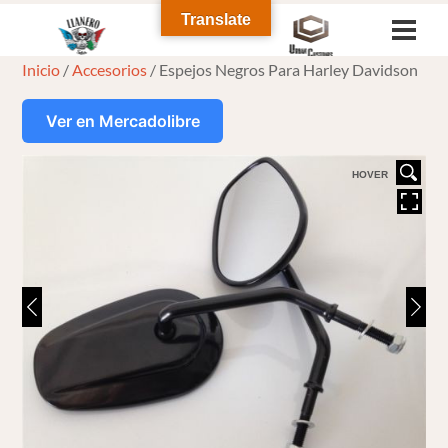
Skip
Translate
Men
to
Inicio
/
Accesorios
/ Espejos Negros Para Harley Davidson
content
Ver en Mercadolibre
HOVER