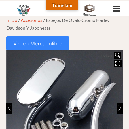
Skip
Translate
Men
to
Inicio
/
Accesorios
/ Espejos De Ovalo Cromo Harley
content
Davidson Y Japonesas
Ver en Mercadolibre
HOVER