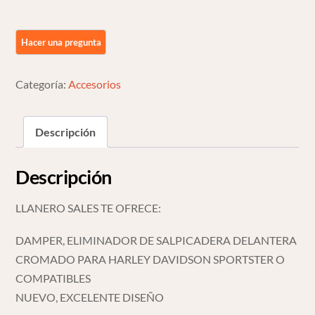
Salpicadera
Delantera
Para
Harley
Sportster
Categoría:
Accesorios
cantidad
Descripción
Descripción
LLANERO SALES TE OFRECE:
DAMPER, ELIMINADOR DE SALPICADERA DELANTERA
CROMADO PARA HARLEY DAVIDSON SPORTSTER O
COMPATIBLES
NUEVO, EXCELENTE DISEÑO