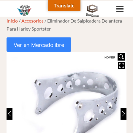
Skip
Translate
Men
to
Inicio
/
Accesorios
/ Eliminador De Salpicadera Delantera
content
Para Harley Sportster
Ver en Mercadolibre
HOVER