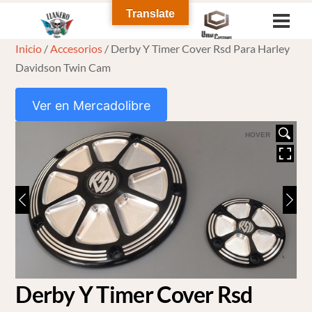
Skip
Translate
Men
to
Inicio
/
Accesorios
/ Derby Y Timer Cover Rsd Para Harley
content
Davidson Twin Cam
Ver en Mercadolibre
HOVER
Derby Y Timer Cover Rsd