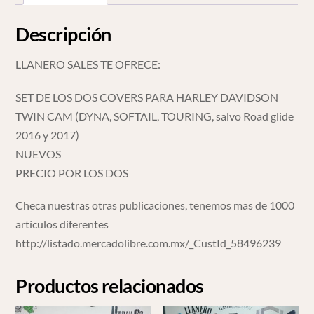
Twin
Cam
Descripción
cantidad
LLANERO SALES TE OFRECE:
SET DE LOS DOS COVERS PARA HARLEY DAVIDSON
TWIN CAM (DYNA, SOFTAIL, TOURING, salvo Road glide
2016 y 2017)
NUEVOS
PRECIO POR LOS DOS
Checa nuestras otras publicaciones, tenemos mas de 1000
artículos diferentes
http://listado.mercadolibre.com.mx/_CustId_58496239
Productos relacionados