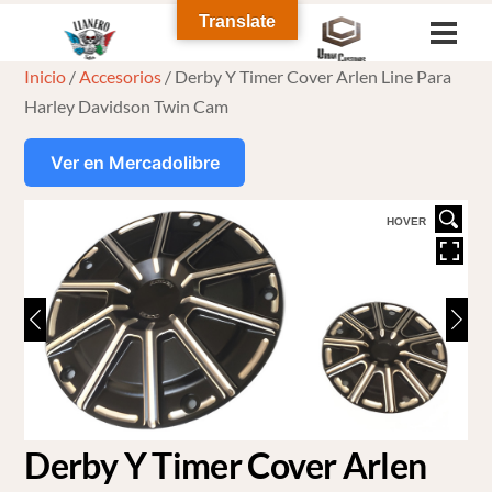
Skip
Translate
Men
to
Inicio
/
Accesorios
/ Derby Y Timer Cover Arlen Line Para
content
Harley Davidson Twin Cam
Ver en Mercadolibre
HOVER
Derby Y Timer Cover Arlen