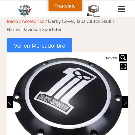
Skip
Translate
Men
to
Inicio
/
Accesorios
/ Derby Cover, Tapa Clutch Skull 1
content
Harley Davidson Sportster
Ver en Mercadolibre
HOVER