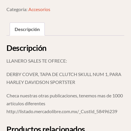
1
Harley
Categoría:
Accesorios
Davidson
Sportster
Descripción
cantidad
Descripción
LLANERO SALES TE OFRECE:
DERBY COVER, TAPA DE CLUTCH SKULL NUM 1, PARA
HARLEY DAVIDSON SPORTSTER
Checa nuestras otras publicaciones, tenemos mas de 1000
artículos diferentes
http://listado.mercadolibre.com.mx/_CustId_58496239
Productos relacionados