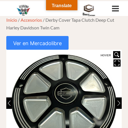
Skip
Translate
Men
to
Inicio
/
Accesorios
/ Derby Cover Tapa Clutch Deep Cut
content
Harley Davidson Twin Cam
Ver en Mercadolibre
HOVER