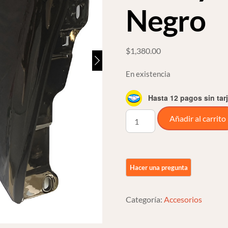
Negro
$
1,380.00
En existencia
Hasta 12 pagos sin tar
Deflectores
Añadir al carrito
De
Calor
Negro
Gloss
Para
Harley
Categoría:
Accesorios
Touring
09