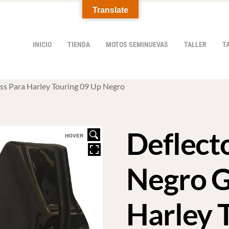
Translate
INICIO
TIENDA
MOTOS SEMINUEVAS
TALLER
T
ss Para Harley Touring 09 Up Negro
Deflect
HOVER
Negro G
Harley 