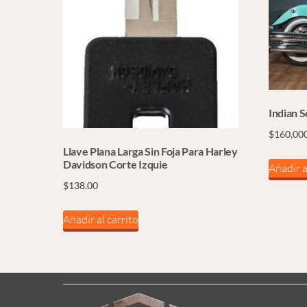
Indian 
$
160,00
Llave Plana Larga Sin Foja Para Harley
Davidson Corte Izquie
Añadir a
$
138.00
Añadir al carrito