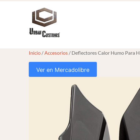
Skip
to
content
Inicio
/
Accesorios
/ Deflectores Calor Humo Para Ha
Ver en Mercadolibre
HOVER