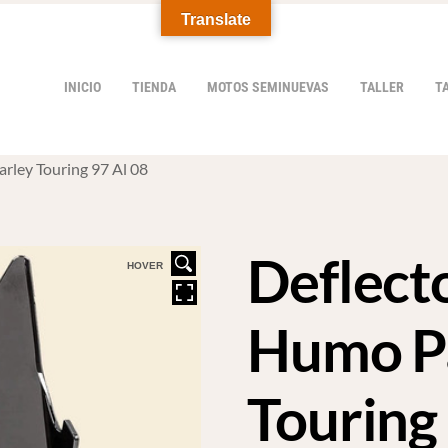
Translate
INICIO
TIENDA
MOTOS SEMINUEVAS
TALLER
T
rley Touring 97 Al 08
Deflect
HOVER
Humo Pa
Touring