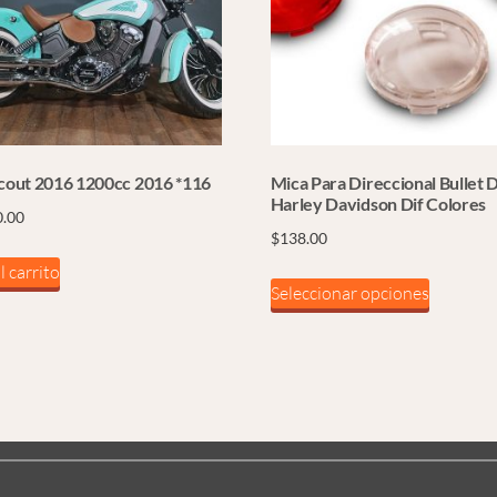
Scout 2016 1200cc 2016 *116
Mica Para Direccional Bullet 
Harley Davidson Dif Colores
0.00
$
138.00
l carrito
Este
Seleccionar opciones
product
tiene
múltiple
variantes
Las
opciones
se