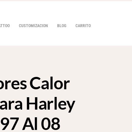
ATTOO
CUSTOMIZACION
BLOG
CARRITO
ores Calor
HOVER
ra Harley
 97 Al 08