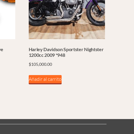
De
Harley Davidson Sportster Nightster
1200cc 2009 *948
$
105,000.00
Añadir al carrito
o
s
.