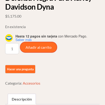
Davidson Dyna
$
5,175.00
En existencia
Hasta 12 pagos sin tarjeta
con Mercado Pago.
Saber más
Defensa
Añadir al carrito
Negra
Para
Harley
Davidson
Dyna
cantidad
Categoría:
Accesorios
Descripción