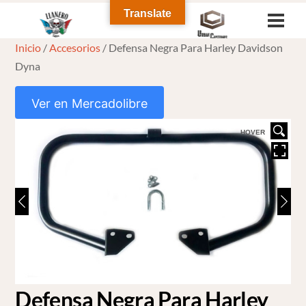
Skip
Translate
Men
to
Inicio
/
Accesorios
/ Defensa Negra Para Harley Davidson
content
Dyna
Ver en Mercadolibre
HOVER
Defensa Negra Para Harley