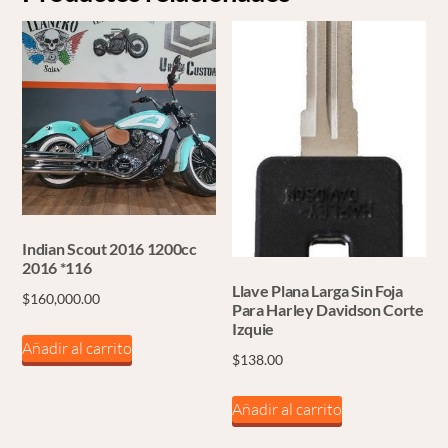
Indian Scout 2016 1200cc
2016 *116
Llave Plana Larga Sin Foja
$
160,000.00
Para Harley Davidson Corte
Izquie
Añadir al carrito
$
138.00
Añadir al carrito