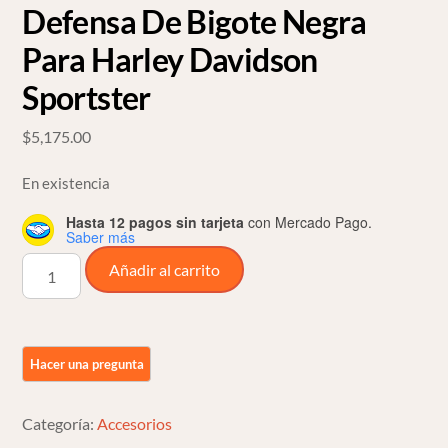
Defensa De Bigote Negra
Para Harley Davidson
Sportster
$
5,175.00
En existencia
Hasta 12 pagos sin tarjeta
con Mercado Pago.
Saber más
Defensa
Añadir al carrito
De
Bigote
Negra
Para
Harley
Davidson
Categoría:
Accesorios
Sportster