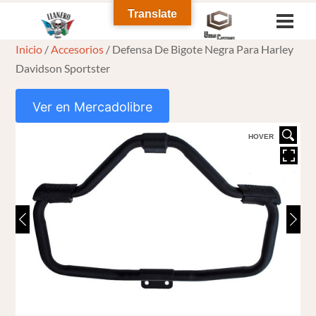
Skip
Translate
Men
to
Inicio
/
Accesorios
/ Defensa De Bigote Negra Para Harley
content
Davidson Sportster
Ver en Mercadolibre
HOVER