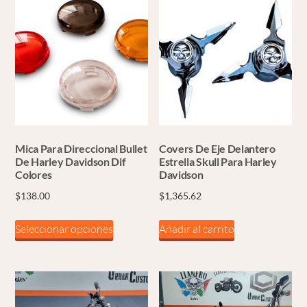
Mica Para Direccional Bullet
Covers De Eje Delantero
De Harley Davidson Dif
Estrella Skull Para Harley
Colores
Davidson
$
138.00
$
1,365.62
Este
Seleccionar opciones
Añadir al carrito
producto
tiene
múltiples
variantes.