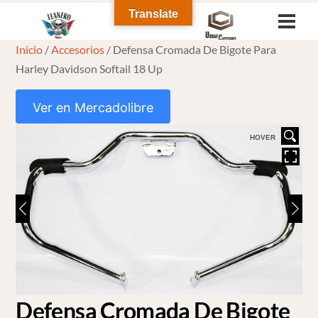
Skip
Translate
Men
to
Inicio
/
Accesorios
/ Defensa Cromada De Bigote Para
content
Harley Davidson Softail 18 Up
Ver en Mercadolibre
HOVER
Defensa Cromada De Bigote