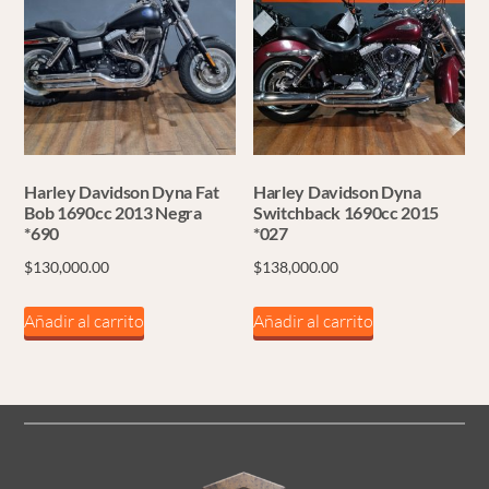
Las
opciones
se
pueden
elegir
en
la
Harley Davidson Dyna Fat
Harley Davidson Dyna
página
Bob 1690cc 2013 Negra
Switchback 1690cc 2015
*690
*027
de
$
130,000.00
$
138,000.00
producto
Añadir al carrito
Añadir al carrito