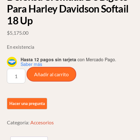
Para Harley Davidson Softail
18 Up
$
5,175.00
En existencia
Hasta 12 pagos sin tarjeta
con Mercado Pago.
Saber más
Defensa
Añadir al carrito
Cromada
De
Bigote
Para
Harley
Davidson
Categoría:
Accesorios
Softail
18