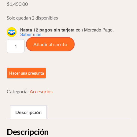
$
1,450.00
Solo quedan 2 disponibles
Hasta 12 pagos sin tarjeta
con Mercado Pago.
Saber más
Covers
Añadir al carrito
Eje
Trasero
Negro
Harley
Softail
Hasta
Categoría:
Accesorios
2016
cantidad
Descripción
Descripción