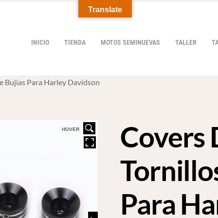
Translate
INICIO
TIENDA
MOTOS SEMINUEVAS
TALLER
T
e Bujias Para Harley Davidson
Covers 
HOVER
Tornillo
Para Ha