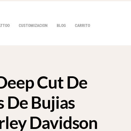
ATTOO
CUSTOMIZACION
BLOG
CARRITO
Deep Cut De
HOVER
s De Bujias
rley Davidson