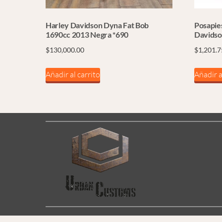
Harley Davidson Dyna Fat Bob
Posapie
1690cc 2013 Negra *690
Davids
$
130,000.00
$
1,201.7
Añadir al carrito
Añadir a