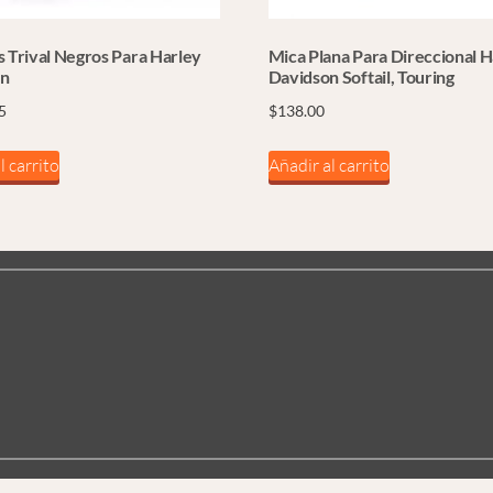
s Trival Negros Para Harley
Mica Plana Para Direccional H
on
Davidson Softail, Touring
5
$
138.00
l carrito
Añadir al carrito