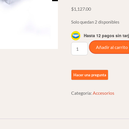
$
1,127.00
Solo quedan 2 disponibles
Hasta 12 pagos sin tar
Covers
Añadir al carrito
De
Eje
Trasero
Cromo
Para
Harley
Categoría:
Accesorios
Davidson
Vrod
cantidad