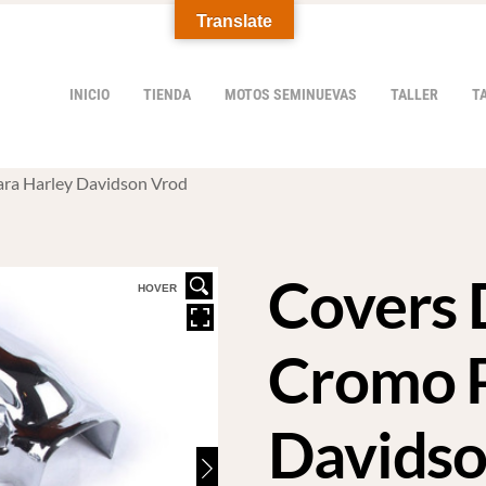
Translate
INICIO
TIENDA
MOTOS SEMINUEVAS
TALLER
T
ara Harley Davidson Vrod
Covers 
HOVER
Cromo P
Davidso