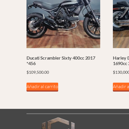
Ducati Scrambler Sixty 400cc 2017
Harley 
*456
1690cc 
$
109,500.00
$
130,00
Añadir al carrito
Añadir a