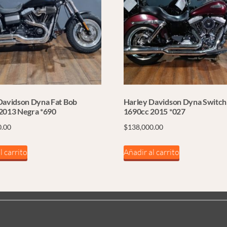
Davidson Dyna Fat Bob
Harley Davidson Dyna Switc
2013 Negra *690
1690cc 2015 *027
0.00
$
138,000.00
l carrito
Añadir al carrito