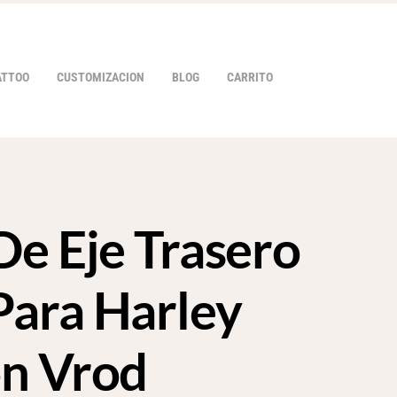
ATTOO
CUSTOMIZACION
BLOG
CARRITO
De Eje Trasero
HOVER
ara Harley
n Vrod