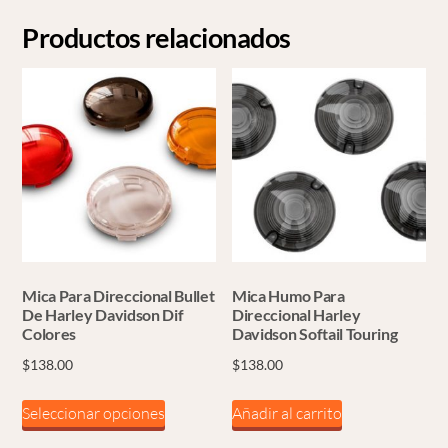
Productos relacionados
Mica Para Direccional Bullet
Mica Humo Para
De Harley Davidson Dif
Direccional Harley
Colores
Davidson Softail Touring
$
138.00
$
138.00
Este
Seleccionar opciones
Añadir al carrito
producto