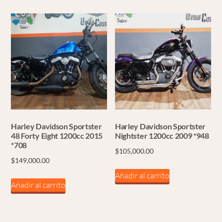
tiene
múltiples
variantes.
Las
opciones
se
pueden
elegir
en
la
Harley Davidson Sportster
Harley Davidson Sportster
página
48 Forty Eight 1200cc 2015
Nightster 1200cc 2009 *948
*708
de
$
105,000.00
$
149,000.00
producto
Añadir al carrito
Añadir al carrito