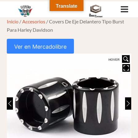
Skip
Translate
Men
to
Inicio
/
Accesorios
/ Covers De Eje Delantero Tipo Burst
content
Para Harley Davidson
Ver en Mercadolibre
HOVER