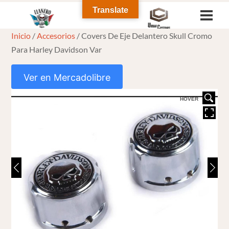
Skip
Translate
Men
to
Inicio
/
Accesorios
/ Covers De Eje Delantero Skull Cromo
content
Para Harley Davidson Var
Ver en Mercadolibre
HOVER